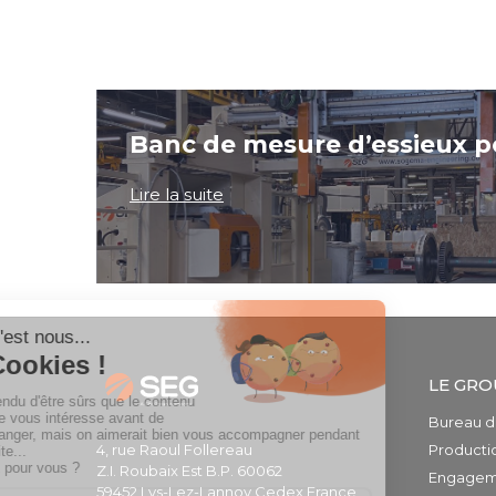
Banc de mesure d’essieux 
Lire la suite
LE GRO
Bureau d
4, rue Raoul Follereau
Producti
Z.I. Roubaix Est B.P. 60062
Engageme
59452 Lys-Lez-Lannoy Cedex France