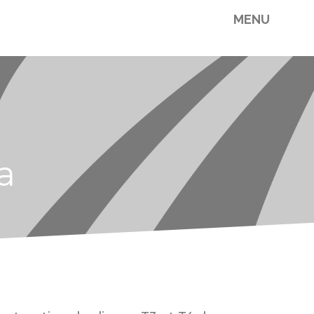
MENU
a