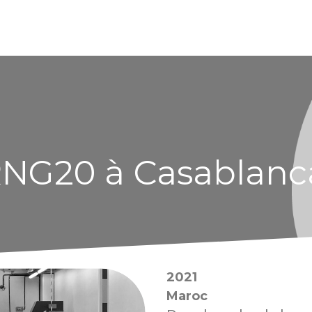
 RNG20 à Casablanc
2021
Maroc