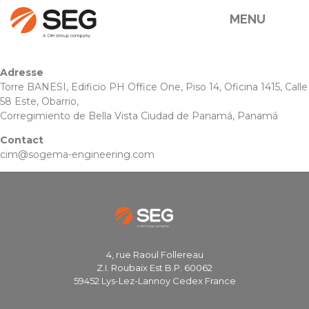
MENU
Adresse
Torre BANESI, Edificio PH Office One, Piso 14, Oficina 1415, Calle
58 Este, Obarrio,
Corregimiento de Bella Vista Ciudad de Panamá, Panamá
Contact
cim@sogema-engineering.com
4, rue Raoul Follereau
Z.I. Roubaix Est B.P. 60062
59452 Lys-Lez-Lannoy Cedex France