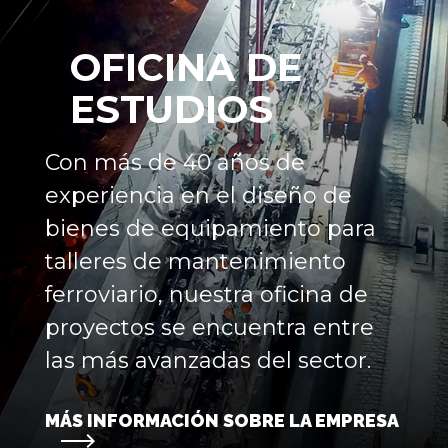
OFICINA DE
ESTUDIOS
Con más de 40 años de
experiencia en el diseño de
bienes de equipamiento para
talleres de mantenimiento
ferroviario, nuestra oficina de
proyectos se encuentra entre
las más avanzadas del sector.
MÁS INFORMACIÓN SOBRE LA EMPRESA