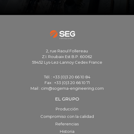
2, rue Raoul Follereau
Z.I. Roubaix Est B.P. 60062
59452 Lys-Lez-Lannoy Cedex France
Tél. : +33 (0)3 20 66 10 84
Fax : +33 (0)3 20 66 10 71
Mail : cim@sogema-engineering.com
EL GRUPO
Producción
Compromiso con la calidad
Referencias
Historia